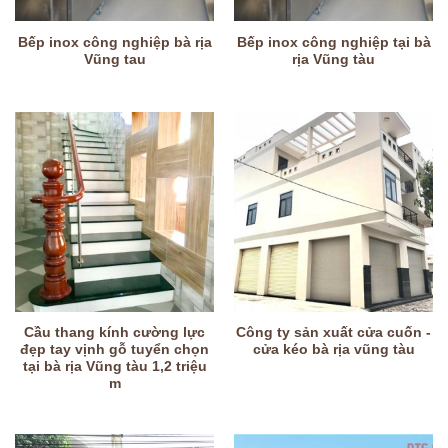
Bếp inox công nghiệp bà rịa
Bếp inox công nghiệp tại bà
Vũng tau
rịa Vũng tàu
Cầu thang kính cường lực
Công ty sản xuất cửa cuốn -
đẹp tay vịnh gỗ tuyển chọn
cửa kéo bà rịa vũng tàu
tại bà rịa Vũng tàu 1,2 triệu
m