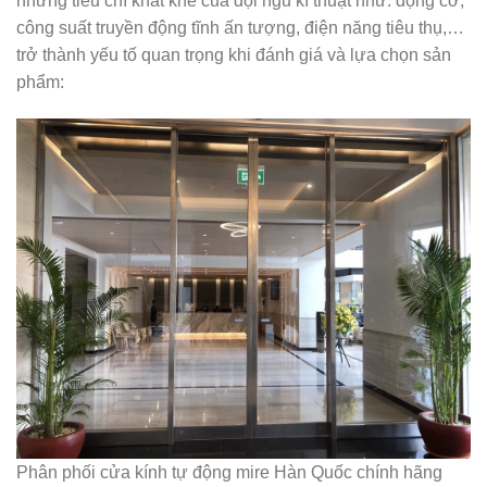
những tiêu chí khắt khe của đội ngũ kĩ thuật như: động cơ,
công suất truyền động tĩnh ấn tượng, điện năng tiêu thụ,…
trở thành yếu tố quan trọng khi đánh giá và lựa chọn sản
phẩm:
Phân phối cửa kính tự động mire Hàn Quốc chính hãng