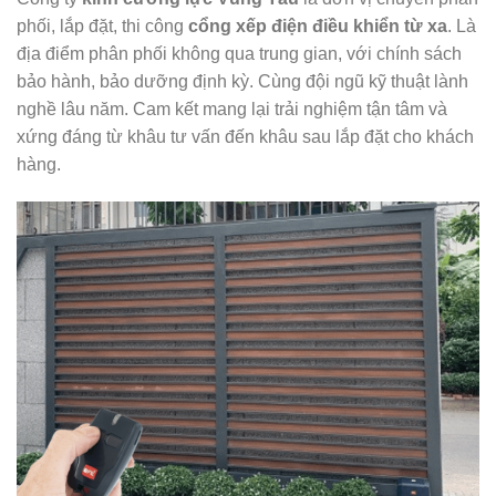
phối, lắp đặt, thi công
cổng xếp điện điều khiển từ xa
. Là
địa điểm phân phối không qua trung gian, với chính sách
bảo hành, bảo dưỡng định kỳ. Cùng đội ngũ kỹ thuật lành
nghề lâu năm. Cam kết mang lại trải nghiệm tận tâm và
xứng đáng từ khâu tư vấn đến khâu sau lắp đặt cho khách
hàng.