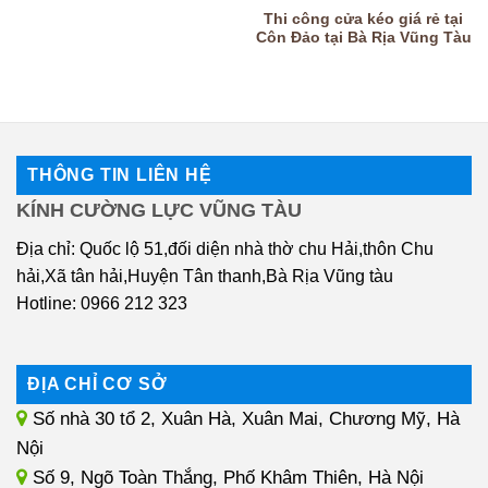
Thi công cửa kéo giá rẻ tại
Côn Đảo tại Bà Rịa Vũng Tàu
THÔNG TIN LIÊN HỆ
KÍNH CƯỜNG LỰC VŨNG TÀU
Địa chỉ: Quốc lộ 51,đối diện nhà thờ chu Hải,thôn Chu
hải,Xã tân hải,Huyện Tân thanh,Bà Rịa Vũng tàu
Hotline: 0966 212 323
ĐỊA CHỈ CƠ SỞ
Số nhà 30 tổ 2, Xuân Hà, Xuân Mai, Chương Mỹ, Hà
Nội
Số 9, Ngõ Toàn Thắng, Phố Khâm Thiên, Hà Nội