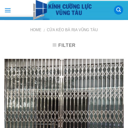
Skip
to
content
HOME
CỬA KÉO BÀ RỊA VŨNG TÀU
/
FILTER